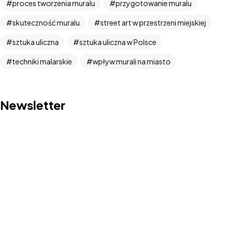
proces tworzenia muralu
przygotowanie muralu
skuteczność muralu
street art w przestrzeni miejskiej
sztuka uliczna
sztuka uliczna w Polsce
techniki malarskie
wpływ murali na miasto
Potrzebujesz pomocy w
Newsletter
realizacji
projektu?
Kontakt