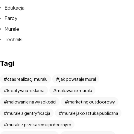
Edukacja
Farby
Murale
Techniki
Tagi
czas realizacji muralu
jak powstaje mural
kreatywna reklama
malowanie muralu
malowanie na wysokości
marketing outdoorowy
murale a gentryfikacja
murale jako sztuka publiczna
murale z przekazem społecznym