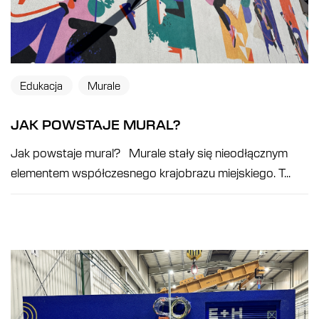
Edukacja
Murale
Potrzebujesz
JAK POWSTAJE MURAL?
pomocy w
Jak powstaje mural? Murale stały się nieodłącznym
elementem współczesnego krajobrazu miejskiego. T...
realizacji
projektu?
Kontakt