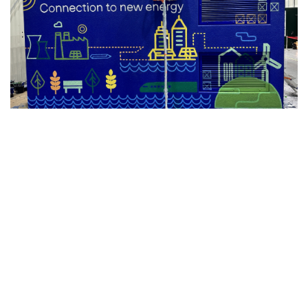
Edukacja
Techniki
MURALE REKLAMOWE. ODPOWIEDZI NA
PYTANIA
Murale reklamowe Odpowiedzi na
najczęściejzadawane pytania Murale reklamowe
zyskują coraz więk...